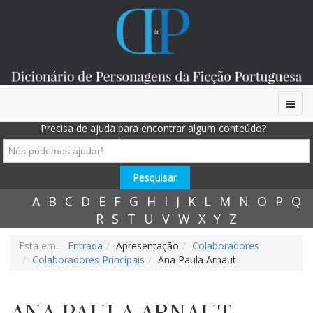
Precisa de ajuda para encontrar algum conteúdo?
A
B
C
D
E
F
G
H
I
J
K
L
M
N
O
P
Q
R
S
T
U
V
W
X
Y
Z
Está em...
Entrada
Apresentação
Colaboradores
Colaboradores Principais
Ana Paula Arnaut
ANA PAULA ARNAUT