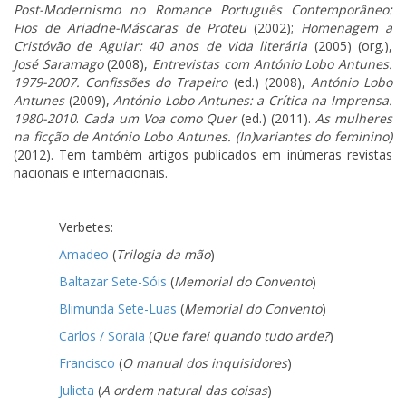
Post-Modernismo no Romance Português Contemporâneo:
Fios de Ariadne-Máscaras de Proteu
(2002);
Homenagem a
Cristóvão de Aguiar: 40 anos de vida literária
(2005) (org.),
José Saramago
(2008),
Entrevistas com António Lobo Antunes.
1979-2007.
Confissões do Trapeiro
(ed.) (2008),
António Lobo
Antunes
(2009),
António Lobo Antunes: a Crítica na Imprensa.
1980-2010
.
Cada um Voa como Quer
(ed.) (2011).
As mulheres
na ficção de António Lobo Antunes. (In)variantes do feminino)
(2012). Tem também artigos publicados em inúmeras revistas
nacionais e internacionais.
Verbetes:
Amadeo
(
Trilogia da mão
)
Baltazar Sete-Sóis
(
Memorial do Convento
)
Blimunda Sete-Luas
(
Memorial do Convento
)
Carlos / Soraia
(
Que farei quando tudo arde?
)
Francisco
(
O manual dos inquisidores
)
Julieta
(
A ordem natural das coisas
)