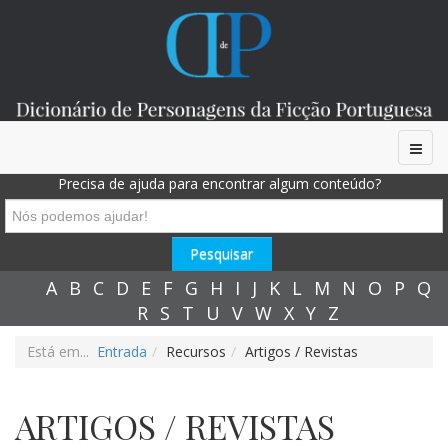
Precisa de ajuda para encontrar algum conteúdo?
A
B
C
D
E
F
G
H
I
J
K
L
M
N
O
P
Q
R
S
T
U
V
W
X
Y
Z
Está em...
Entrada
Recursos
Artigos / Revistas
ARTIGOS / REVISTAS