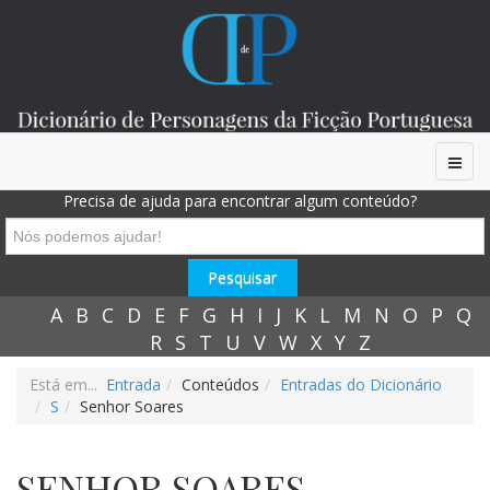
Precisa de ajuda para encontrar algum conteúdo?
A
B
C
D
E
F
G
H
I
J
K
L
M
N
O
P
Q
R
S
T
U
V
W
X
Y
Z
Está em...
Entrada
Conteúdos
Entradas do Dicionário
S
Senhor Soares
SENHOR SOARES