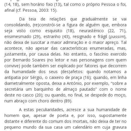
(14, 18), sem horário fixo (13), tal como o próprio Pessoa o foi,
afinal (cf. Pessoa, 2003: 15).
Da teia de relações que gradualmente se vai
consolidando, (re)constrói-se a figura de alguém que, embora
seja visto como esquisito (18), neurasténico (22, 71),
ensimesmado (29), estranho (43), resignado e frágil (
passim
),
não deixa de suscitar a maior admiração e o maior apreço. Tal
acontece, não apesar das características enumeradas, mas,
justamente, por causa delas. No entanto, o fascínio exercido
por Bernardo Soares (no leitor e nas personagens com quem
convive) pode também ser explicado por fatores que decorrem
da humanidade dos seus (des)afetos: quando notamos a
antipatia por Sérgio, o caixeiro de praça (16); quando, em linha
diametralmente oposta, deixa a António, por exemplo, “sobre a
secretária um barquinho de almaço pautado” com o nome
deste no casco (20); ou quando, no final, se despede do moço,
num abraço com choro dentro (89).
A estas peculiaridades, acresce a sua humanidade de
homem que, apesar de poeta e, por isso, supostamente
distante e diferente do comum dos mortais, não deixa de ter no
pequeno mundo da sua casa um calendário em cuja gravura