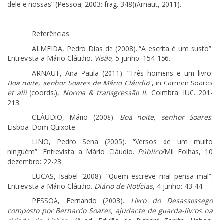
dele e nossas” (Pessoa, 2003: frag. 348)(Arnaut, 2011).
Referências
ALMEIDA, Pedro Dias de (2008). “A escrita é um susto”.
Entrevista a Mário Cláudio.
Visão
, 5 junho: 154-156.
ARNAUT, Ana Paula (2011). “Três homens e um livro:
Boa noite, senhor Soares de Mário Cláudio
”, in Carmen Soares
et alii
(coords.),
Norma & transgressão II.
Coimbra: IUC. 201-
213.
CLÁUDIO, Mário (2008).
Boa noite, senhor Soares
.
Lisboa: Dom Quixote.
LINO, Pedro Sena (2005). “Versos de um muito
ninguém”. Entrevista a Mário Cláudio.
Público
/Mil Folhas, 10
dezembro: 22-23.
LUCAS, Isabel (2008). “Quem escreve mal pensa mal”.
Entrevista a Mário Cláudio.
Diário de Notícias
, 4 junho: 43-44.
PESSOA, Fernando (2003).
Livro do Desassossego
composto por Bernardo Soares, ajudante de guarda-livros na