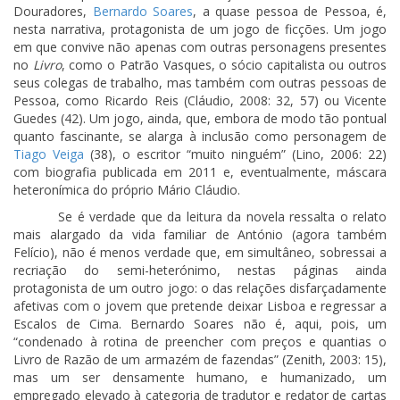
Douradores,
Bernardo Soares
, a quase pessoa de Pessoa, é,
nesta narrativa, protagonista de um jogo de ficções. Um jogo
em que convive não apenas com outras personagens presentes
no
Livro
, como o Patrão Vasques, o sócio capitalista ou outros
seus colegas de trabalho, mas também com outras pessoas de
Pessoa, como Ricardo Reis (Cláudio, 2008: 32, 57) ou Vicente
Guedes (42). Um jogo, ainda, que, embora de modo tão pontual
quanto fascinante, se alarga à inclusão como personagem de
Tiago Veiga
(38), o escritor “muito ninguém” (Lino, 2006: 22)
com biografia publicada em 2011 e, eventualmente, máscara
heteronímica do próprio Mário Cláudio.
Se é verdade que da leitura da novela ressalta o relato
mais alargado da vida familiar de António (agora também
Felício), não é menos verdade que, em simultâneo, sobressai a
recriação do semi-heterónimo, nestas páginas ainda
protagonista de um outro jogo: o das relações disfarçadamente
afetivas com o jovem que pretende deixar Lisboa e regressar a
Escalos de Cima. Bernardo Soares não é, aqui, pois, um
“condenado à rotina de preencher com preços e quantias o
Livro de Razão de um armazém de fazendas” (Zenith, 2003: 15),
mas um ser densamente humano, e humanizado, um
empregado elevado à categoria de tradutor e redator de cartas