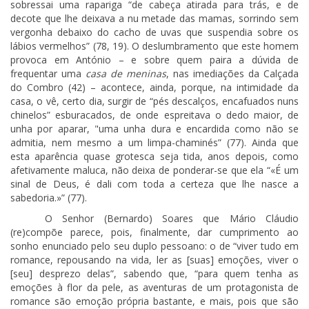
sobressai uma rapariga “de cabeça atirada para trás, e de
decote que lhe deixava a nu metade das mamas, sorrindo sem
vergonha debaixo do cacho de uvas que suspendia sobre os
lábios vermelhos” (78, 19). O deslumbramento que este homem
provoca em António – e sobre quem paira a dúvida de
frequentar uma
casa de meninas
, nas imediações da Calçada
do Combro (42) – acontece, ainda, porque, na intimidade da
casa, o vê, certo dia, surgir de “pés descalços, encafuados nuns
chinelos” esburacados, de onde espreitava o dedo maior, de
unha por aparar, "uma unha dura e encardida como não se
admitia, nem mesmo a um limpa-chaminés” (77). Ainda que
esta aparência quase grotesca seja tida, anos depois, como
afetivamente maluca, não deixa de ponderar-se que ela “«É um
sinal de Deus, é dali com toda a certeza que lhe nasce a
sabedoria.»” (77).
O Senhor (Bernardo) Soares que Mário Cláudio
(re)compõe parece, pois, finalmente, dar cumprimento ao
sonho enunciado pelo seu duplo pessoano: o de “viver tudo em
romance, repousando na vida, ler as [suas] emoções, viver o
[seu] desprezo delas”, sabendo que, “para quem tenha as
emoções à flor da pele, as aventuras de um protagonista de
romance são emoção própria bastante, e mais, pois que são