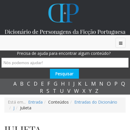
Precisa de ajuda para encontrar algum conteúdo?
A
B
C
D
E
F
G
H
I
J
K
L
M
N
O
P
Q
R
S
T
U
V
W
X
Y
Z
Está em...
Entrada
Conteúdos
Entradas do Dicionário
J
Julieta
JULIETA