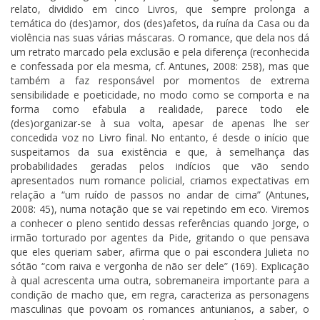
relato, dividido em cinco Livros, que sempre prolonga a
temática do (des)amor, dos (des)afetos, da ruína da Casa ou da
violência nas suas várias máscaras. O romance, que dela nos dá
um retrato marcado pela exclusão e pela diferença (reconhecida
e confessada por ela mesma, cf. Antunes, 2008: 258), mas que
também a faz responsável por momentos de extrema
sensibilidade e poeticidade, no modo como se comporta e na
forma como efabula a realidade, parece todo ele
(des)organizar-se à sua volta, apesar de apenas lhe ser
concedida voz no Livro final. No entanto, é desde o início que
suspeitamos da sua existência e que, à semelhança das
probabilidades geradas pelos indícios que vão sendo
apresentados num romance policial, criamos expectativas em
relação a “um ruído de passos no andar de cima” (Antunes,
2008: 45), numa notação que se vai repetindo em eco. Viremos
a conhecer o pleno sentido dessas referências quando Jorge, o
irmão torturado por agentes da Pide, gritando o que pensava
que eles queriam saber, afirma que o pai escondera Julieta no
sótão “com raiva e vergonha de não ser dele”
(169)
. Explicação
à qual acrescenta uma outra, sobremaneira importante para a
condição de macho que, em regra, caracteriza as personagens
masculinas que povoam os romances antunianos, a saber, o