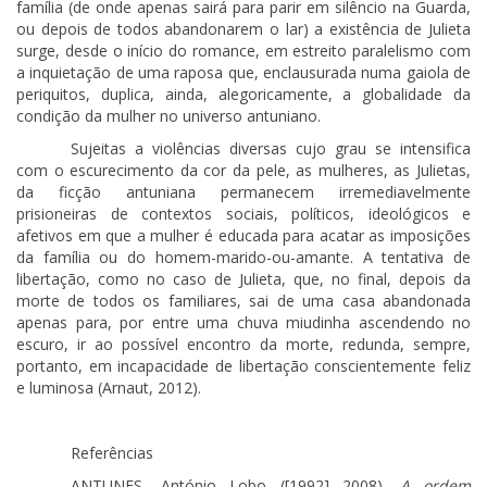
família (de onde apenas sairá para parir em silêncio na Guarda,
ou depois de todos abandonarem o lar) a existência de Julieta
surge, desde o início do romance, em estreito paralelismo com
a inquietação de uma raposa que, enclausurada numa gaiola de
periquitos, duplica, ainda, alegoricamente, a globalidade da
condição da mulher no universo antuniano.
Sujeitas a violências diversas cujo grau se intensifica
com o escurecimento da cor da pele, as mulheres, as Julietas,
da ficção antuniana permanecem irremediavelmente
prisioneiras de contextos sociais, políticos, ideológicos e
afetivos em que a mulher é educada para acatar as imposições
da família ou do homem-marido-ou-amante. A tentativa de
libertação, como no caso de Julieta, que, no final, depois da
morte de todos os familiares, sai de uma casa abandonada
apenas para, por entre uma chuva miudinha ascendendo no
escuro, ir ao possível encontro da morte, redunda, sempre,
portanto, em incapacidade de libertação conscientemente feliz
e luminosa (Arnaut, 2012).
Referências
ANTUNES, António Lobo (
[1992]
2008).
A ordem