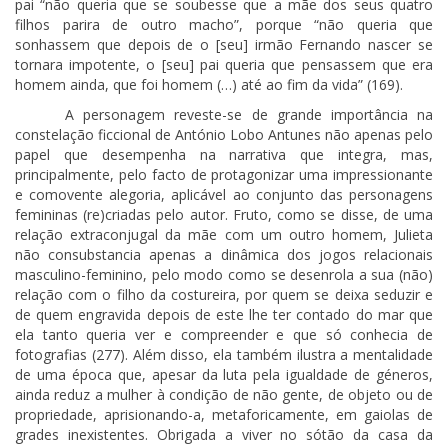
pai “não queria que se soubesse que a mãe dos seus quatro
filhos parira de outro macho”, porque “não queria que
sonhassem que depois de o [seu] irmão Fernando nascer se
tornara impotente, o [seu] pai queria que pensassem que era
homem ainda, que foi homem (…) até ao fim da vida” (169).
A personagem reveste-se de grande importância na
constelação ficcional de António Lobo Antunes não apenas pelo
papel que desempenha na narrativa que integra, mas,
principalmente, pelo facto de protagonizar uma impressionante
e comovente alegoria, aplicável ao conjunto das personagens
femininas (re)criadas pelo autor. Fruto, como se disse, de uma
relação extraconjugal da mãe com um outro homem, Julieta
não consubstancia apenas a dinâmica dos jogos relacionais
masculino-feminino, pelo modo como se desenrola a sua (não)
relação com o filho da costureira, por quem se deixa seduzir e
de quem engravida depois de este lhe ter contado do mar que
ela tanto queria ver e compreender e que só conhecia de
fotografias (277). Além disso, ela também ilustra a mentalidade
de uma época que, apesar da luta pela igualdade de géneros,
ainda reduz a mulher à condição de não gente, de objeto ou de
propriedade, aprisionando-a, metaforicamente, em gaiolas de
grades inexistentes. Obrigada a viver no sótão da casa da