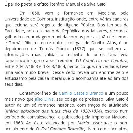
É pai do poeta e crítico literário Manuel da Silva Gaio.
Em 1858, vem a formar-se em Medicina, pela
Universidade de Coimbra, instituição onde, entre várias cadeiras
que leciona, será regente de Higiene Pública. Dos tempos da
Faculdade, sob o telhado da República dos Militares, recorda a
galharda camaradagem mantida com os poetas João de Lemos
e Tomás Ribeiro, entre outros colegas de Direito. Aliás, é no
depoimento de Tomás Ribeiro (1877) que se colhem as
informações mais válidas a respeito do autor. Uma veia
jornalística instiga-o a ser redator d’
O Comércio de Coimbra
,
entre 24/07/1863 e 18/03/1864, periódico que, na verdade, teve
uma vida muito breve. Desde cedo revela um enorme zelo e
entusiasmo pela causa liberal que o acompanha até ao fim dos
seus dias.
Contemporâneo de
Camilo Castelo Branco
e um pouco
mais novo que
Júlio Dinis
, seu colega de profissão, Silva Gaio é
autor de um só romance histórico, com traços de atualidade
(
Mário: episódios das lutas civis de 1820-1834
), escrito num
período de convalescença, e publicado pela Imprensa Nacional
em 1868. Ao êxito alcançado por
Mário
associa-se o bom
acolhimento de
D. Frei Caetano Brandão
, drama em cinco atos,