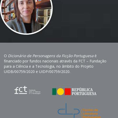
O
Dicionário de Personagens da Ficção Portuguesa
é
financiado por fundos nacionais através da FCT – Fundação
para a Ciência e a Tecnologia, no âmbito do Projeto
UIDB/00759/2020 e UIDP/00759/2020.