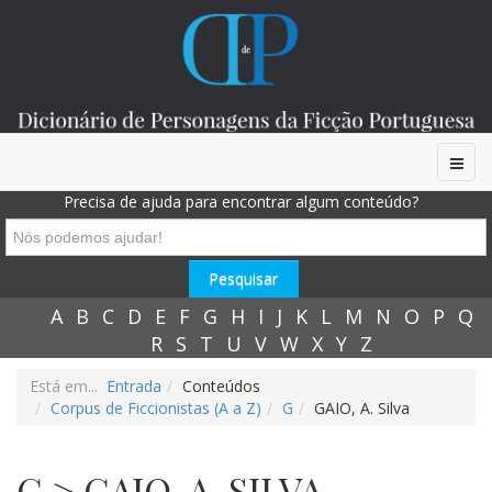
Precisa de ajuda para encontrar algum conteúdo?
A
B
C
D
E
F
G
H
I
J
K
L
M
N
O
P
Q
R
S
T
U
V
W
X
Y
Z
Está em...
Entrada
Conteúdos
Corpus de Ficcionistas (A a Z)
G
GAIO, A. Silva
G > GAIO, A. SILVA