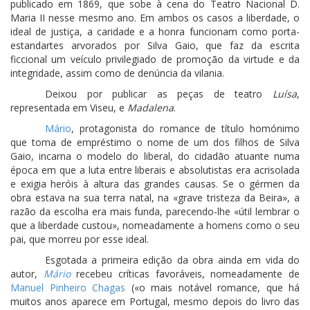
publicado em 1869, que sobe à cena do Teatro Nacional D.
Maria II nesse mesmo ano. Em ambos os casos a liberdade, o
ideal de justiça, a caridade e a honra funcionam como porta-
estandartes arvorados por Silva Gaio, que faz da escrita
ficcional um veículo privilegiado de promoção da virtude e da
integridade, assim como de denúncia da vilania.
Deixou por publicar as peças de teatro
Luísa
,
representada em Viseu, e
Madalena
.
Mário
, protagonista do romance de título homónimo
que toma de empréstimo o nome de um dos filhos de Silva
Gaio, incarna o modelo do liberal, do cidadão atuante numa
época em que a luta entre liberais e absolutistas era acrisolada
e exigia heróis à altura das grandes causas. Se o gérmen da
obra estava na sua terra natal, na «grave tristeza da Beira», a
razão da escolha era mais funda, parecendo-lhe «útil lembrar o
que a liberdade custou», nomeadamente a homens como o seu
pai, que morreu por esse ideal.
Esgotada a primeira edição da obra ainda em vida do
autor,
Mário
recebeu críticas favoráveis, nomeadamente de
Manuel Pinheiro Chagas
(«o mais notável romance, que há
muitos anos aparece em Portugal, mesmo depois do livro das