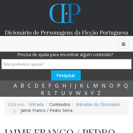
Precisa de ajuda para encontrar algum conteúdo?
A
B
C
D
E
F
G
H
I
J
K
L
M
N
O
P
Q
R
S
T
U
V
W
X
Y
Z
Está em...
Entrada
Conteúdos
Entradas do Dicionário
J
Jaime Franco / Pedro Serra
JAIME FRANCO / PEDRO