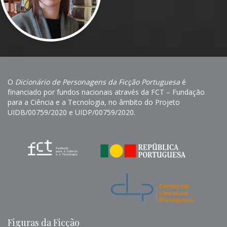
O
Dicionário de Personagens da Ficção Portuguesa
é
financiado por fundos nacionais através da FCT – Fundação
para a Ciência e a Tecnologia, no âmbito do Projeto
UIDB/00759/2020 e UIDP/00759/2020.
Figuras da Ficção