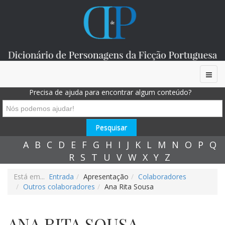
Precisa de ajuda para encontrar algum conteúdo?
A
B
C
D
E
F
G
H
I
J
K
L
M
N
O
P
Q
R
S
T
U
V
W
X
Y
Z
Está em...
Entrada
Apresentação
Colaboradores
Outros colaboradores
Ana Rita Sousa
ANA RITA SOUSA