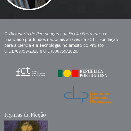
O
Dicionário de Personagens da Ficção Portuguesa
é
financiado por fundos nacionais através da FCT – Fundação
para a Ciência e a Tecnologia, no âmbito do Projeto
UIDB/00759/2020 e UIDP/00759/2020.
Figuras da Ficção