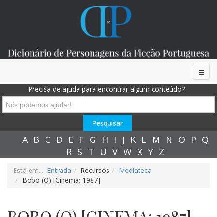
Precisa de ajuda para encontrar algum conteúdo?
A
B
C
D
E
F
G
H
I
J
K
L
M
N
O
P
Q
R
S
T
U
V
W
X
Y
Z
Está em...
Entrada
Recursos
Mediateca
Bobo (O) [Cinema; 1987]
BOBO (O) [CINEMA; 1987]