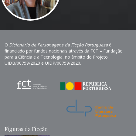
O
Dicionário de Personagens da Ficção Portuguesa
é
financiado por fundos nacionais através da FCT – Fundação
para a Ciência e a Tecnologia, no âmbito do Projeto
UIDB/00759/2020 e UIDP/00759/2020.
Figuras da Ficção