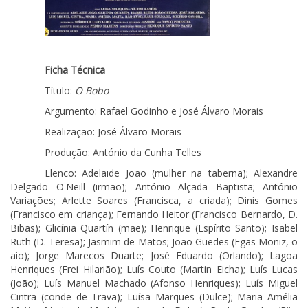
Ficha Técnica
Título:
O Bobo
Argumento: Rafael Godinho e José Álvaro Morais
Realização: José Álvaro Morais
Produção: António da Cunha Telles
Elenco: Adelaide João (mulher na taberna); Alexandre
Delgado O'Neill (irmão); António Alçada Baptista; António
Variações; Arlette Soares (Francisca, a criada); Dinis Gomes
(Francisco em criança); Fernando Heitor (Francisco Bernardo, D.
Bibas); Glicínia Quartín (mãe); Henrique (Espírito Santo); Isabel
Ruth (D. Teresa); Jasmim de Matos; João Guedes (Egas Moniz, o
aio); Jorge Marecos Duarte; José Eduardo (Orlando); Lagoa
Henriques (Frei Hilarião); Luís Couto (Martin Eicha); Luís Lucas
(João); Luís Manuel Machado (Afonso Henriques); Luís Miguel
Cintra (conde de Trava); Luísa Marques (Dulce); Maria Amélia